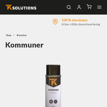
100 % danskejet
Log ind
Vi har +20 års brancheerfaring
Bliv kunde
Nyhedstilmelding
Shop
Brancher
Kommuner