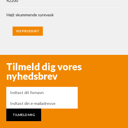
42200
Højt skummende syrevask
VIS PRODUKT
Tilmeld dig vores
nyhedsbrev