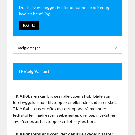
Du skal være logget ind for at kunne se priser og
lave en bestilling
LOG IND
Vælg Mængde
Vælg Variant
TK Afløbsren kan bruges i alle typer afløb, både som
forebyggelse mod tilstoppelser eller når skaden er sket.
TK Afløbsrens er effektiv i det opløser/omdanner
fedtstoffer, madrester, sæberester, olie, papir, tekstiler
mv. således at forstoppelsen let skylles bort.
TK Afløbsrens er sikker i det den ikke skader plastrør,