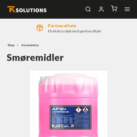
100 % danskejet
Log ind
Vi har +20 års brancheerfaring
Bliv kunde
Nyhedstilmelding
Shop
Anvendelse
Smøremidler