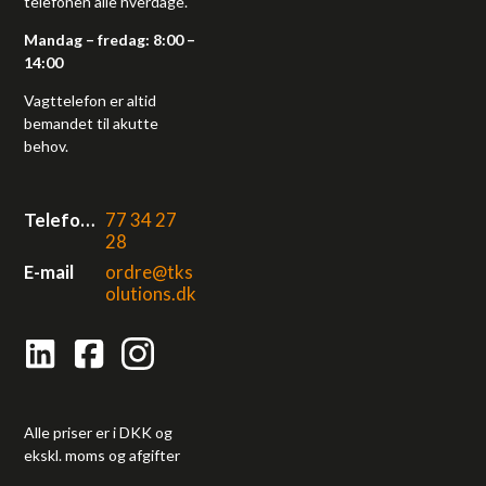
telefonen alle hverdage.
Mandag – fredag: 8:00 –
14:00
Vagttelefon er altid
bemandet til akutte
behov.
Telefonnr.
77 34 27
28
E-mail
ordre@tks
olutions.dk
Alle priser er i DKK og
ekskl. moms og afgifter