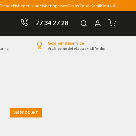
Forside
Nyheder
Handelsbetingelser
Om os
Total Kemi
Kontakt
77 34 27 28
Log ind
God kundeservice
faring
Vi går gerne det ekstra skridt for dig
Bliv kunde
Nyhedstilmelding
VIS PRODUKT