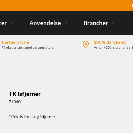
ter
Anvendelse
Brancher
Partneraftale
100 % danskejet
Få ekstra rabat med partneraftale
Vi har +20 års brancheer
TK Isfjerner
71040
Effektiv frost og isfjerner